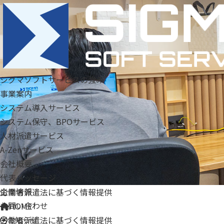
シグマソフトサービスの強み
事業案内
システム導入サービス
システム保守、BPOサービス
人材派遣サービス
A-Zenサービス
会社概要
代表メッセージ
企業情報
労働者派遣法に基づく情報提供
お問い合わせ
HOME
労働者派遣法に基づく情報提供
お知らせ