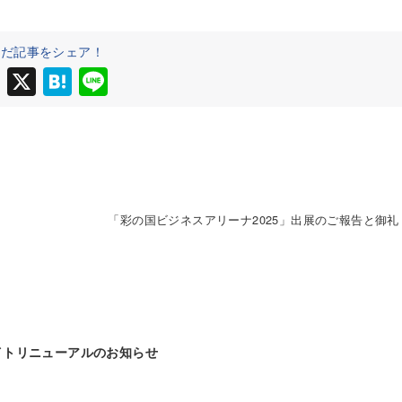
んだ記事をシェア！
F
X
H
Li
a
at
n
c
e
e
e
n
b
a
o
「彩の国ビジネスアリーナ2025」出展のご報告と御礼
o
k
イトリニューアルのお知らせ