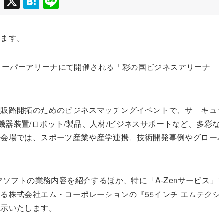
F
X
H
Li
a
at
n
c
e
e
げます。
e
n
b
a
たまスーパーアリーナにて開催される「彩の国ビジネスアリーナ
o
o
k
・販路開拓のためのビジネスマッチングイベントで、サーキュ
力化機器装置/ロボット/製品、人材/ビジネスサポートなど、多彩
示会場では、スポーツ産業や産学連携、技術開発事例やグロー
マソフトの業務内容を紹介するほか、特に「A-Zenサービス」
る株式会社エム・コーポレーションの『55インチ エムテク
展示いたします。