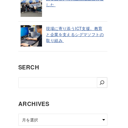
した
現場に寄り添うICT支援。教育
と企業を支えるシグマソフトの
取り組み
SERCH
検
索
ARCHIVES
ア
ー