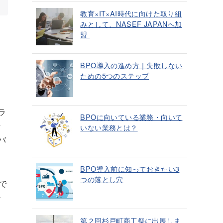
教育×IT×AI時代に向けた取り組
みとして、NASEF JAPANへ加
盟
BPO導入の進め方｜失敗しない
ための5つのステップ
ラ
BPOに向いている業務・向いて
な
いない業務とは？
バ
BPO導入前に知っておきたい3
つの落とし穴
で
シ
第２回杉戸町商工祭に出展しま