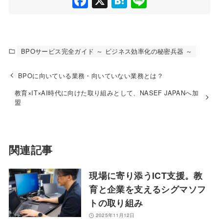
F
X
H
Li
a
at
n
c
e
e
e
n
BPOサービス完全ガイド ～ ビジネス効率化の秘密兵器 ～
b
a
o
BPOに向いている業務・向いていない業務とは？
o
教育×IT×AI時代に向けた取り組みとして、NASEF JAPANへ加
盟
k
関連記事
現場に寄り添うICT支援。教
育と企業を支えるシグマソフ
トの取り組み
2025年11月12日