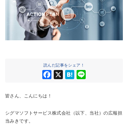
読んだ記事をシェア！
F
X
H
Li
a
at
n
c
e
e
皆さん、こんにちは！
e
n
b
a
シグマソフトサービス株式会社（以下、当社）の広報担
o
当みきです。