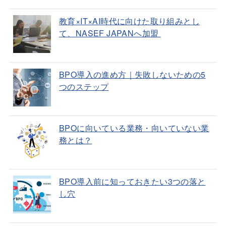
教育×IT×AI時代に向けた取り組みとし
て、NASEF JAPANへ加盟
BPO導入の進め方｜失敗しないための5
つのステップ
BPOに向いている業務・向いていない業
務とは？
BPO導入前に知っておきたい3つの落と
し穴