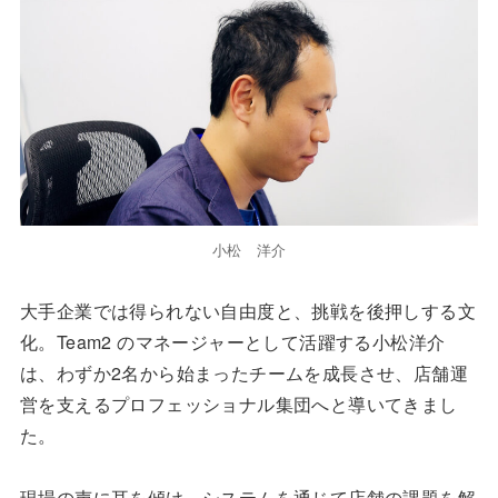
c
e
e
e
n
b
a
o
o
k
小松 洋介
大手企業では得られない自由度と、挑戦を後押しする文
化。Team2 のマネージャーとして活躍する小松洋介
は、わずか2名から始まったチームを成長させ、店舗運
営を支えるプロフェッショナル集団へと導いてきまし
た。
現場の声に耳を傾け、システムを通じて店舗の課題を解