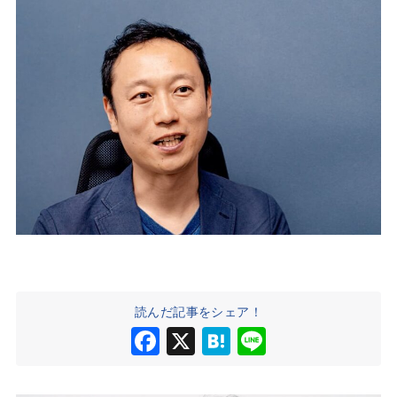
読んだ記事をシェア！
F
X
H
Li
a
at
n