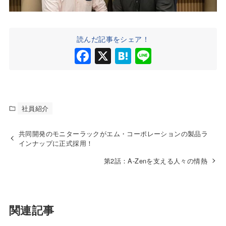
読んだ記事をシェア！
F
X
H
Li
a
at
n
c
e
e
e
n
社員紹介
b
a
o
共同開発のモニターラックがエム・コーポレーションの製品ラ
インナップに正式採用！
o
第2話：A-Zenを支える人々の情熱
k
関連記事