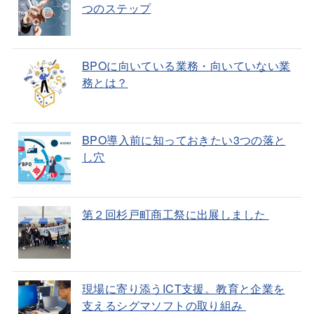
つのステップ
BPOに向いている業務・向いていない業
務とは？
BPO導入前に知っておきたい3つの落と
し穴
第２回杉戸町商工祭に出展しました
現場に寄り添うICT支援。教育と企業を
支えるシグマソフトの取り組み